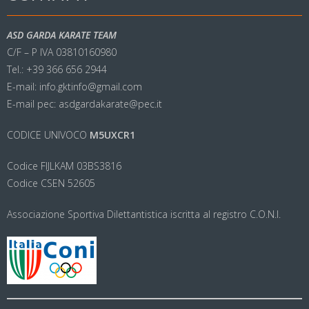
ASD GARDA KARATE TEAM
C/F – P IVA 03810160980
Tel.: +39 366 656 2944
E-mail: info.gktinfo@gmail.com
E-mail pec: asdgardakarate@pec.it
CODICE UNIVOCO
M5UXCR1
Codice FIJLKAM 03BS3816
Codice CSEN 52605
Associazione Sportiva Dilettantistica iscritta al registro C.O.N.I.