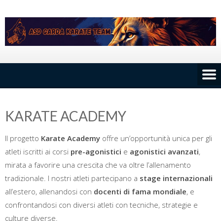
Skip
to
content
KARATE ACADEMY
Il progetto
Karate Academy
offre un’opportunità unica per gli
atleti iscritti ai corsi
pre-agonistici
e
agonistici avanzati
,
mirata a favorire una crescita che va oltre l’allenamento
tradizionale. I nostri atleti partecipano a
stage internazionali
all’estero, allenandosi con
docenti di fama mondiale
, e
confrontandosi con diversi atleti con tecniche, strategie e
culture diverse.