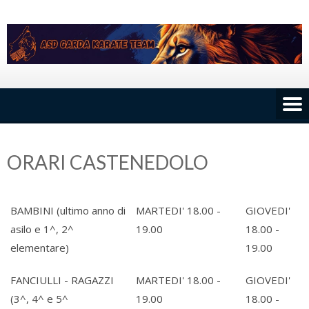
Skip
to
content
ORARI CASTENEDOLO
BAMBINI (ultimo anno di
MARTEDI' 18.00 -
GIOVEDI'
asilo e 1^, 2^
19.00
18.00 -
elementare)
19.00
FANCIULLI - RAGAZZI
MARTEDI' 18.00 -
GIOVEDI'
(3^, 4^ e 5^
19.00
18.00 -