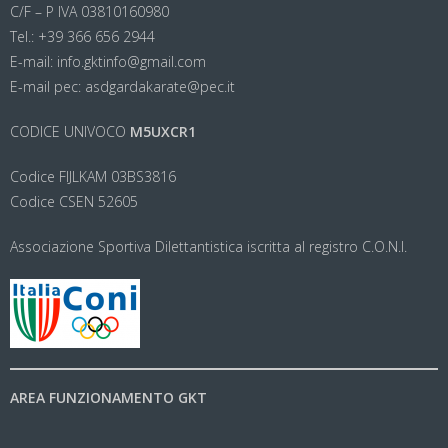
C/F – P IVA 03810160980
Tel.: +39 366 656 2944
E-mail: info.gktinfo@gmail.com
E-mail pec: asdgardakarate@pec.it
CODICE UNIVOCO
M5UXCR1
Codice FIJLKAM 03BS3816
Codice CSEN 52605
Associazione Sportiva Dilettantistica iscritta al registro C.O.N.I.
AREA FUNZIONAMENTO GKT