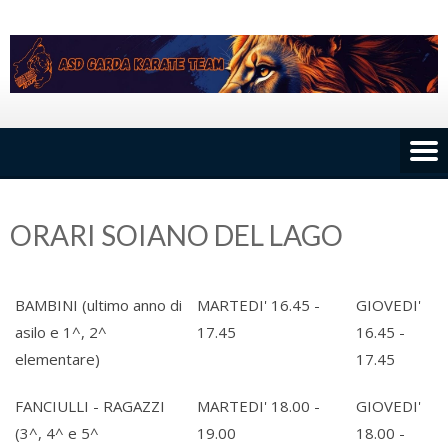
Skip
to
content
ORARI SOIANO DEL LAGO
BAMBINI (ultimo anno di
MARTEDI' 16.45 -
GIOVEDI'
asilo e 1^, 2^
17.45
16.45 -
elementare)
17.45
FANCIULLI - RAGAZZI
MARTEDI' 18.00 -
GIOVEDI'
(3^, 4^ e 5^
19.00
18.00 -