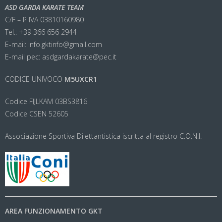
ASD GARDA KARATE TEAM
C/F – P IVA 03810160980
Tel.: +39 366 656 2944
E-mail: info.gktinfo@gmail.com
E-mail pec: asdgardakarate@pec.it
CODICE UNIVOCO
M5UXCR1
Codice FIJLKAM 03BS3816
Codice CSEN 52605
Associazione Sportiva Dilettantistica iscritta al registro C.O.N.I.
AREA FUNZIONAMENTO GKT