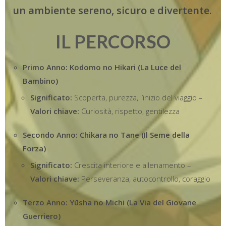
un ambiente sereno, sicuro e divertente.
IL PERCORSO
Primo Anno: Kodomo no Hikari (La Luce del
Bambino)
Significato:
Scoperta, purezza, l’inizio del viaggio –
Valori chiave:
Curiosità, rispetto, gentilezza
Secondo Anno: Chikara no Tane (Il Seme della
Forza)
Significato:
Crescita interiore e allenamento –
Valori chiave:
Perseveranza, autocontrollo, coraggio
Terzo Anno: Yūsha no Michi (La Via del Giovane
Guerriero)