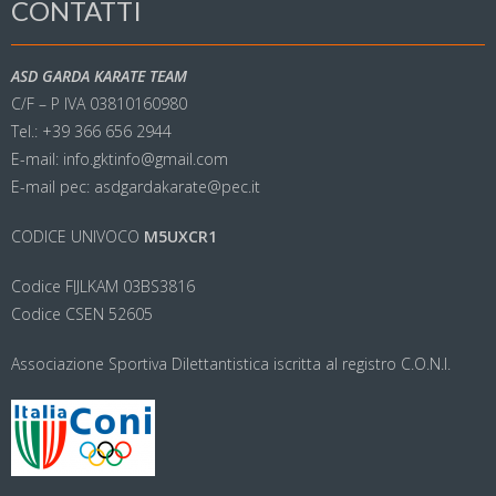
CONTATTI
ASD GARDA KARATE TEAM
C/F – P IVA 03810160980
Tel.: +39 366 656 2944
E-mail: info.gktinfo@gmail.com
E-mail pec: asdgardakarate@pec.it
CODICE UNIVOCO
M5UXCR1
Codice FIJLKAM 03BS3816
Codice CSEN 52605
Associazione Sportiva Dilettantistica iscritta al registro C.O.N.I.