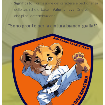
Significato:
Formazione del carattere e padronanza
delle tecniche di base –
Valori chiave:
Onore,
disciplina, determinazione
“Sono pronto per la cintura bianco-gialla!”