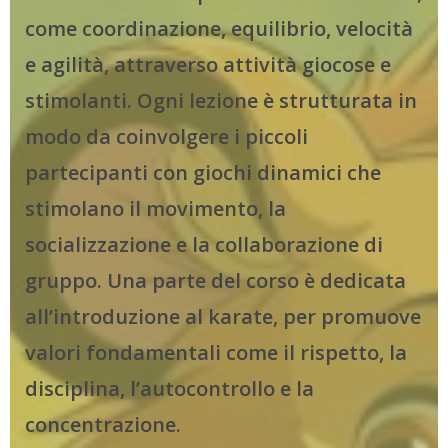
come coordinazione, equilibrio, velocità
e agilità, attraverso attività giocose e
stimolanti. Ogni lezione è strutturata in
modo da coinvolgere i piccoli
partecipanti con giochi dinamici che
stimolano il movimento, la
socializzazione e la collaborazione di
gruppo. Una parte del corso è dedicata
all’introduzione al karate, per promuove
valori fondamentali come il rispetto, la
disciplina, l’autocontrollo e la
concentrazione.