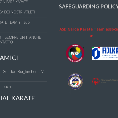
ON FARE KARATE
SAFEGUARDING POLIC
A DEI NOSTRI ATLETI
ATE TEAM e i suoi
ASD Garda Karate Team associ
a:
 – SEMPRE UNITI ANCHE
NTATTO
AMICI
n Gendorf Burgkirchen e.V. –
hlbach
IAL KARATE