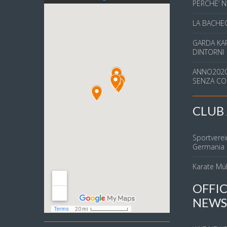
PERCHE’ N
LA BACHEC
GARDA KAR
DINTORNI
ANNO2020
SENZA CO
CLUB 
Sportverei
Germania
Karate Mü
OFFIC
NEWS