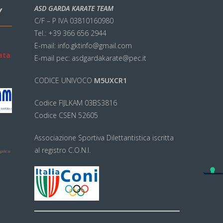
ASD GARDA KARATE TEAM
Y
C/F – P IVA 03810160980
Tel.: +39 366 656 2944
E-mail: info.gktinfo@gmail.com
ata
E-mail pec: asdgardakarate@pec.it
CODICE UNIVOCO
M5UXCR1
Codice FIJLKAM 03BS3816
Codice CSEN 52605
Associazione Sportiva Dilettantistica iscritta
al registro C.O.N.I.