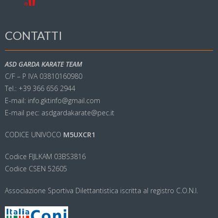
CONTATTI
ASD GARDA KARATE TEAM
C/F – P IVA 03810160980
Tel.: +39 366 656 2944
E-mail: info.gktinfo@gmail.com
E-mail pec: asdgardakarate@pec.it
CODICE UNIVOCO
M5UXCR1
Codice FIJLKAM 03BS3816
Codice CSEN 52605
Associazione Sportiva Dilettantistica iscritta al registro C.O.N.I.