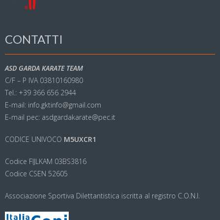
CONTATTI
ASD GARDA KARATE TEAM
C/F – P IVA 03810160980
Tel.: +39 366 656 2944
E-mail: info.gktinfo@gmail.com
E-mail pec: asdgardakarate@pec.it
CODICE UNIVOCO
M5UXCR1
Codice FIJLKAM 03BS3816
Codice CSEN 52605
Associazione Sportiva Dilettantistica iscritta al registro C.O.N.I.