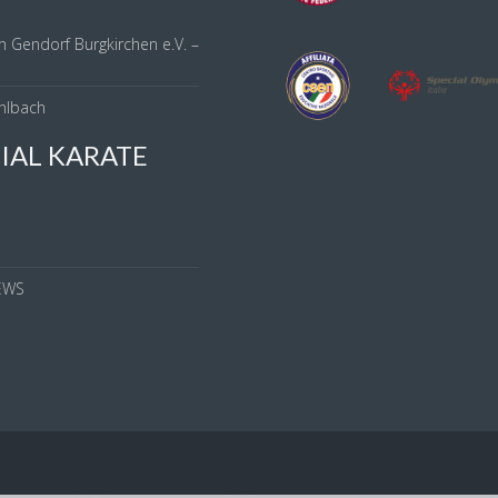
n Gendorf Burgkirchen e.V. –
hlbach
IAL KARATE
S
EWS