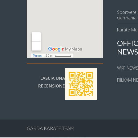
Sportverei
Germania
Karate Mü
OFFIC
NEWS
WKF NEW
LASCIA UNA
FIJLKAM N
RECENSIONE
GARDA KARATE TEAM