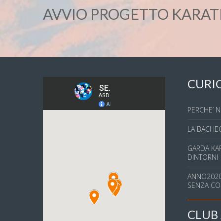
AVVIO PROGETTO KARA
CURI
PERCHE’ N
LA BACHEC
GARDA KAR
DINTORNI
ANNO2020
SENZA CO
CLUB 