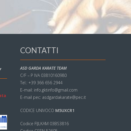
CONTATTI
ASD GARDA KARATE TEAM
Y
C/F – P IVA 03810160980
Tel.: +39 366 656 2944
E-mail: info.gktinfo@gmail.com
ata
E-mail pec: asdgardakarate@pec.it
CODICE UNIVOCO
M5UXCR1
Codice FIJLKAM 03BS3816
Codice CSEN 52605