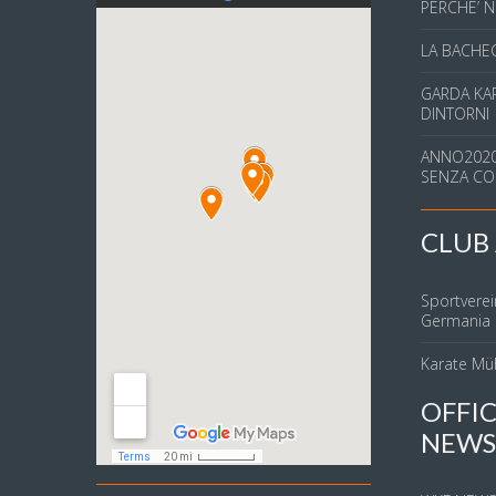
PERCHE’ N
LA BACHEC
GARDA KAR
DINTORNI
ANNO2020
SENZA CO
CLUB 
Sportverei
Germania
Karate Mü
OFFIC
NEWS