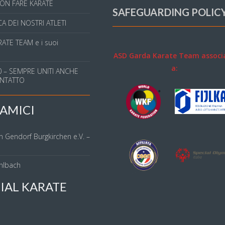
ON FARE KARATE
SAFEGUARDING POLIC
A DEI NOSTRI ATLETI
ATE TEAM e i suoi
ASD Garda Karate Team associ
a:
 – SEMPRE UNITI ANCHE
NTATTO
AMICI
n Gendorf Burgkirchen e.V. –
hlbach
IAL KARATE