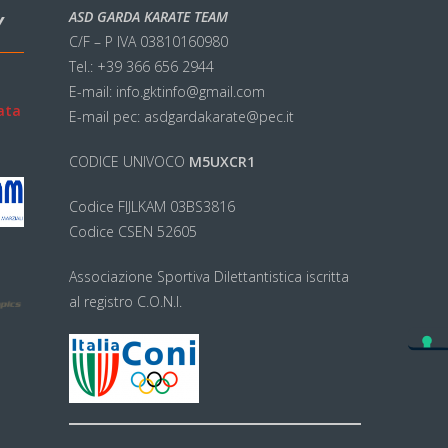
ASD GARDA KARATE TEAM
Y
C/F – P IVA 03810160980
Tel.: +39 366 656 2944
E-mail: info.gktinfo@gmail.com
ata
E-mail pec: asdgardakarate@pec.it
CODICE UNIVOCO
M5UXCR1
Codice FIJLKAM 03BS3816
Codice CSEN 52605
Associazione Sportiva Dilettantistica iscritta
al registro C.O.N.I.