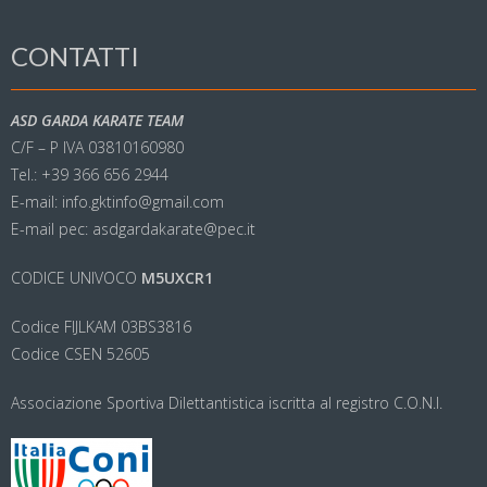
CONTATTI
ASD GARDA KARATE TEAM
C/F – P IVA 03810160980
Tel.: +39 366 656 2944
E-mail: info.gktinfo@gmail.com
E-mail pec: asdgardakarate@pec.it
CODICE UNIVOCO
M5UXCR1
Codice FIJLKAM 03BS3816
Codice CSEN 52605
Associazione Sportiva Dilettantistica iscritta al registro C.O.N.I.