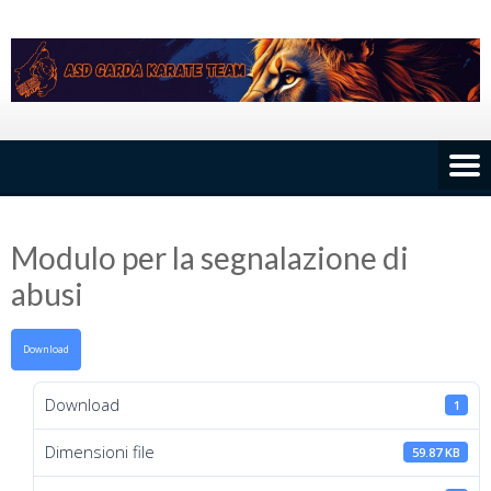
Skip
to
content
Modulo per la segnalazione di
abusi
Download
Download
1
Dimensioni file
59.87 KB