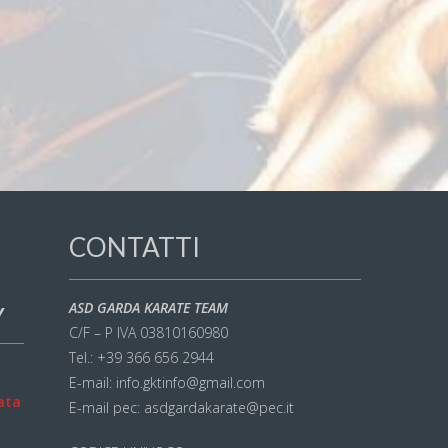
CONTATTI
ASD GARDA KARATE TEAM
Y
C/F – P IVA 03810160980
Tel.: +39 366 656 2944
E-mail: info.gktinfo@gmail.com
ata
E-mail pec: asdgardakarate@pec.it