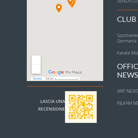
SENZA CO
CLUB 
Sportverei
Germania
Karate Mü
OFFIC
NEWS
WKF NEW
LASCIA UNA
FIJLKAM N
RECENSIONE