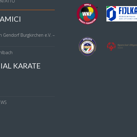
NTATTO
AMICI
n Gendorf Burgkirchen e.V. –
hlbach
IAL KARATE
S
EWS