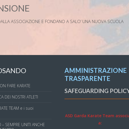
NSIONE
O DALLA ASSOCIAZIONE E FONDANO A SALO’ UNA NUOVA SCUOLA
OSANDO
AMMINISTRAZIONE
TRASPARENTE
ON FARE KARATE
SAFEGUARDING POLIC
A DEI NOSTRI ATLETI
ATE TEAM e i suoi
ASD Garda Karate Team associ
a:
 – SEMPRE UNITI ANCHE