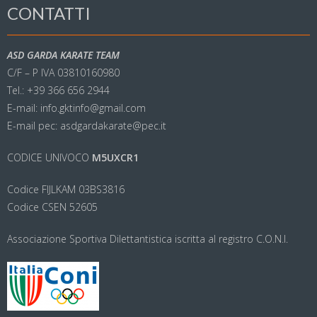
CONTATTI
ASD GARDA KARATE TEAM
C/F – P IVA 03810160980
Tel.: +39 366 656 2944
E-mail: info.gktinfo@gmail.com
E-mail pec: asdgardakarate@pec.it
CODICE UNIVOCO
M5UXCR1
Codice FIJLKAM 03BS3816
Codice CSEN 52605
Associazione Sportiva Dilettantistica iscritta al registro C.O.N.I.