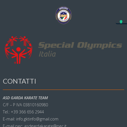
CONTATTI
ASD GARDA KARATE TEAM
C/F – P IVA 03810160980
Tel.: +39 366 656 2944
E-mail: info.gktinfo@gmail.com
E-mail pec: asdgardakarate@pec.it