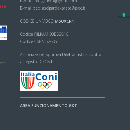
E-mail: info.gktinfo@gmail.com
ata
E-mail pec: asdgardakarate@pec.it
CODICE UNIVOCO
M5UXCR1
Codice FIJLKAM 03BS3816
Codice CSEN 52605
Associazione Sportiva Dilettantistica iscritta
al registro C.O.N.I.
AREA FUNZIONAMENTO GKT