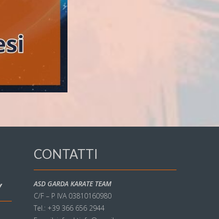
CONTATTI
ASD GARDA KARATE TEAM
Y
C/F – P IVA 03810160980
Tel.: +39 366 656 2944