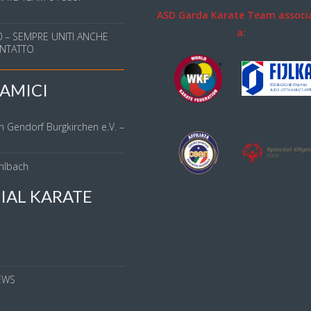
ASD Garda Karate Team associ
a:
 – SEMPRE UNITI ANCHE
NTATTO
AMICI
n Gendorf Burgkirchen e.V. –
hlbach
IAL KARATE
S
EWS