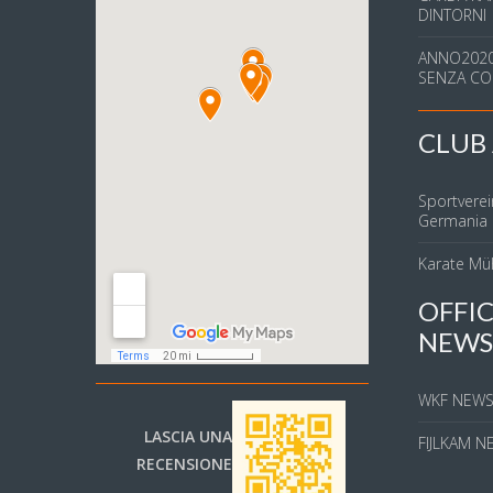
DINTORNI
ANNO2020
SENZA CO
CLUB 
Sportverei
Germania
Karate Mü
OFFIC
NEWS
WKF NEW
LASCIA UNA
FIJLKAM N
RECENSIONE