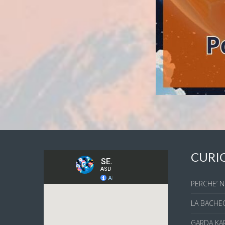
CURI
PERCHE’ N
LA BACHEC
GARDA KAR